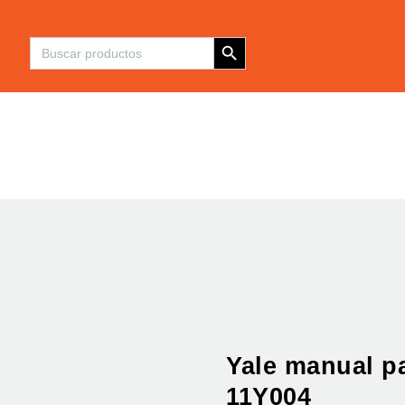
Inicio
Botón de búsqueda
Buscar:
Maquinaria
Insumos y
Componentes
Refacciones
Servicios
Contacto
Yale manual p
11Y004