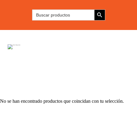
Inicio
Botón de búsqued
Buscar:
Maquinaria
Insumos y Componentes
Refacciones
Servicios
Contacto
No se han encontrado productos que coincidan con tu selección.