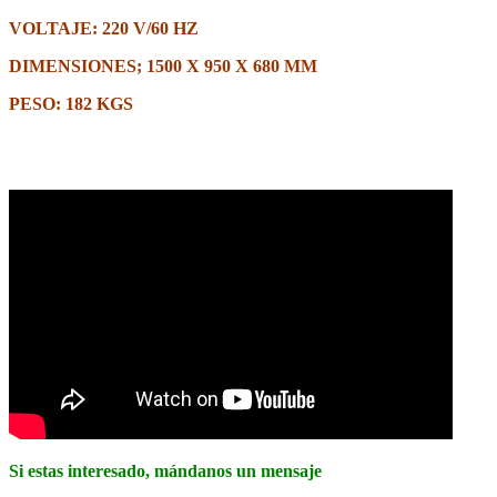
VOLTAJE: 220 V/60 HZ
DIMENSIONES; 1500 X 950 X 680 MM
PESO: 182 KGS
TAGS: Remachadora, remachar, remachador, fasting machine,
fast, ojillar remache,
Si estas interesado, mándanos un mensaje