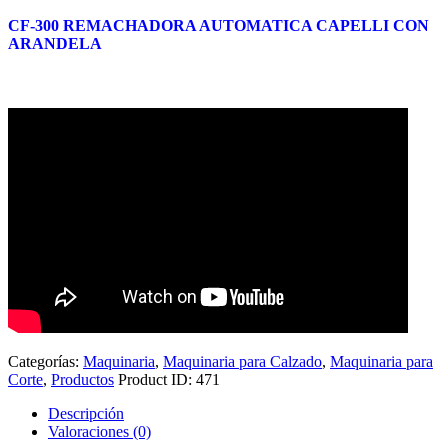
CF-300 REMACHADORA AUTOMATICA CAPELLI CON
ARANDELA
Categorías:
Maquinaria
,
Maquinaria para Calzado
,
Maquinaria para
Corte
,
Productos
Product ID:
471
Descripción
Valoraciones (0)