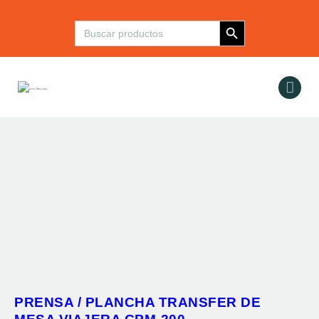
Botón de búsqueda
Buscar:
Inicio
Maquinaria
Insumos y
Componentes
Refacciones
Servicios
Contacto
PRENSA / PLANCHA TRANSFER DE