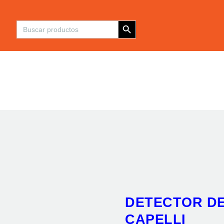
Inicio
Botón de búsqueda
Buscar:
Maquinaria
Insumos y
Componentes
Refacciones
Servicios
Contacto
DETECTOR DE
CAPELLI