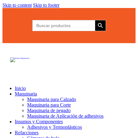
Skip to content
Skip to footer
Botón de búsqueda
Buscar:
Inicio
Maquinaria
Maquinaria para Calzado
Maquinaria para Corte
Maquinaria de pegado
Maquinaria de Aplicación de adhesivos
Insumos y Componentes
Adhesivos y Termoplásticos
Refacciones