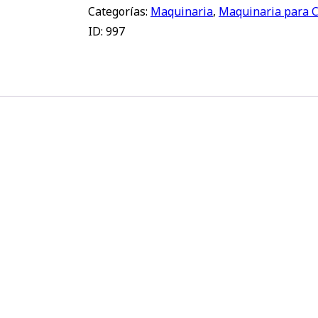
Categorías:
Maquinaria
,
Maquinaria para 
ID:
997