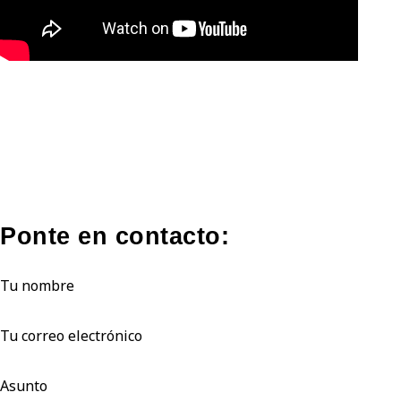
tags: conformar, conformado, comformar, comformado, moldi
contreorte, contrehorte, corte, bonding, bounding
Ponte en contacto:
Tu nombre
Tu correo electrónico
Asunto