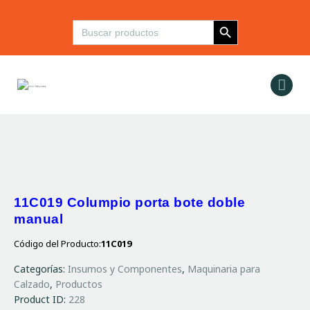
Botón de búsqueda
Buscar:
Inicio
Maquinaria
Insumos y
Componentes
Refacciones
Servicios
Contacto
11C019 Columpio porta bote doble
manual
Código del Producto:
11C019
Categorías:
Insumos y Componentes
,
Maquinaria para
Calzado
,
Productos
Product ID:
228