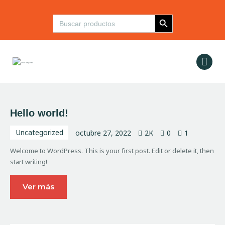
Botón de búsqueda
Buscar:
Inicio
Maquinaria
Insumos y
Componentes
Hello world!
Refacciones
Servicios
Uncategorized
octubre 27, 2022
2K
0
1
Contacto
Welcome to WordPress. This is your first post. Edit or delete it, then
start writing!
Ver más